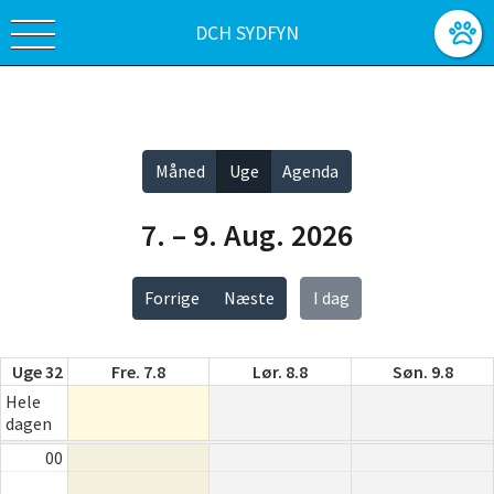
DCH SYDFYN
Vis alle
Måned
Uge
Agenda
7. – 9. Aug. 2026
Forrige
Næste
I dag
Uge 32
Fre. 7.8
Lør. 8.8
Søn. 9.8
Hele
dagen
00