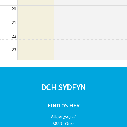
20
21
22
23
SPONSORER
DCH SYDFYN
FIND OS HER
Albjergvej 27
5883 - Oure