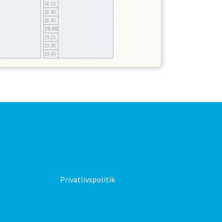
18.15
18.30
18.45
19.00
19.15
19.30
19.45
Privatlivspolitik