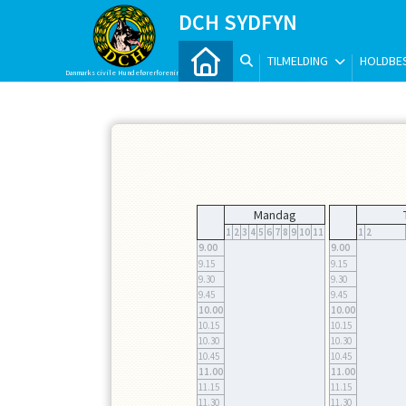
DCH SYDFYN
TILMELDING
HOLDBES
Danmarks civile Hundeførerforening
Mandag
1
2
3
4
5
6
7
8
9
10
11
1
2
9.00
9.00
9.15
9.15
9.30
9.30
9.45
9.45
10.00
10.00
10.15
10.15
10.30
10.30
10.45
10.45
11.00
11.00
11.15
11.15
11.30
11.30