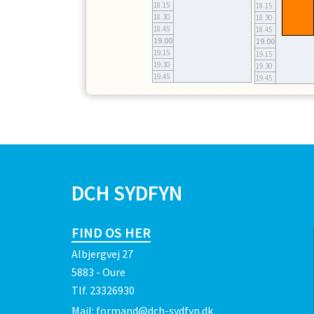
18.15
18.15
18.30
18.30
18.45
18.45
19.00
19.00
19.15
19.15
19.30
19.30
19.45
19.45
SPONSORER
DCH SYDFYN
FIND OS HER
Albjergvej 27
5883 - Oure
Tlf.
23326930
Mail:
formand@dch-sydfyn.dk