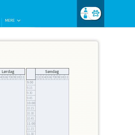
MERE
Facebook login
Husk mig
Glemt password
Opret profil
Log ind
Lørdag
Søndag
4
5
6
7
8
9
10
11
1
2
3
4
5
6
7
8
9
10
11
9.00
9.15
9.30
9.45
10.00
10.15
10.30
10.45
11.00
11.15
11.30