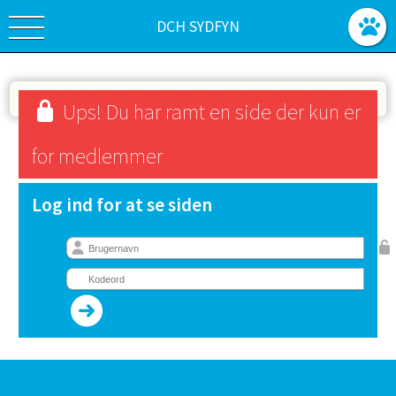
DCH SYDFYN
Ups! Du har ramt en side der kun er
for medlemmer
Log ind for at se siden
SPONSORER