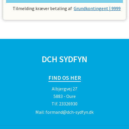
Tilmelding kræver betaling af
Grundkontingent | 9999
SPONSORER
DCH SYDFYN
FIND OS HER
Albjergvej 27
5883 - Oure
Tlf.
23326930
Mail:
formand@dch-sydfyn.dk