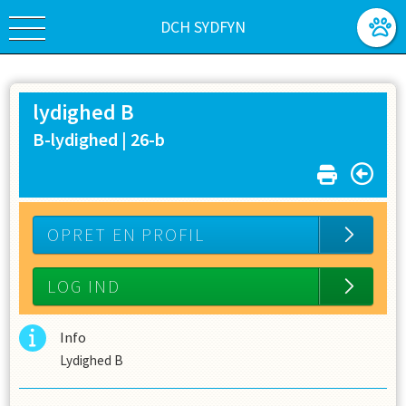
DCH SYDFYN
lydighed B
B-lydighed |
26-b
OPRET EN PROFIL
LOG IND
Info
Lydighed B