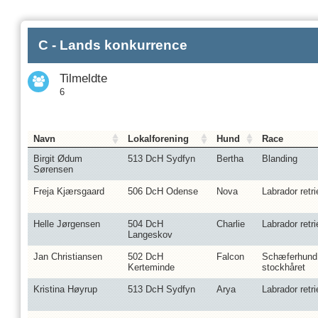
C - Lands konkurrence
Tilmeldte
6
Navn
Lokalforening
Hund
Race
Birgit Ødum
513 DcH Sydfyn
Bertha
Blanding
Sørensen
Freja Kjærsgaard
506 DcH Odense
Nova
Labrador retri
Helle Jørgensen
504 DcH
Charlie
Labrador retri
Langeskov
Jan Christiansen
502 DcH
Falcon
Schæferhund
Kerteminde
stockhåret
Kristina Høyrup
513 DcH Sydfyn
Arya
Labrador retri